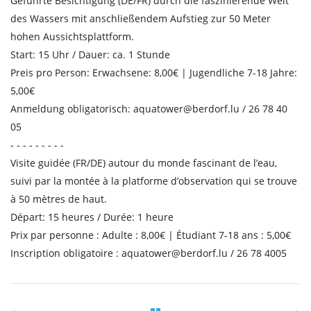
Geführte Besichtigung (DE/FR) durch die faszinierende Welt
des Wassers mit anschließendem Aufstieg zur 50 Meter
hohen Aussichtsplattform.
Start: 15 Uhr / Dauer: ca. 1 Stunde
Preis pro Person: Erwachsene: 8,00€ | Jugendliche 7-18 Jahre:
5,00€
Anmeldung obligatorisch:
aquatower@berdorf.lu / 26 78 40
05
- - - - - - - - -
Visite guidée (FR/DE) autour du monde fascinant de l’eau,
suivi par la montée à la platforme d’observation qui se trouve
à 50 mètres de haut.
Départ: 15 heures / Durée: 1 heure
Prix par personne : Adulte : 8,00€ | Étudiant 7-18 ans : 5,00€
Inscription obligatoire :
aquatower@berdorf.lu / 26 78 4005