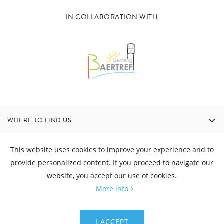
IN COLLABORATION WITH
WHERE TO FIND US
CONTACT
This website uses cookies to improve your experience and to
provide personalized content. If you proceed to navigate our
website, you accept our use of cookies.
OPENING HOURS
More info
© Aquatower - All rights reserved
I ACCEPT