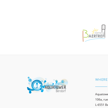
WHERE 
Aquatowe
106a, rue
L-6551 B