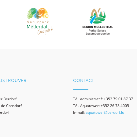
US TROUVER
CONTACT
r Berdorf
Tél. administratif: +352 79 01 87 37
 de Consdorf
Tél. Aquatower: +352 26 78 4005
erdorf
E-mail:
aquatower@berdorf.lu