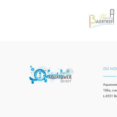
OÙ NO
Aquatowe
106a, rue
L-6551 B